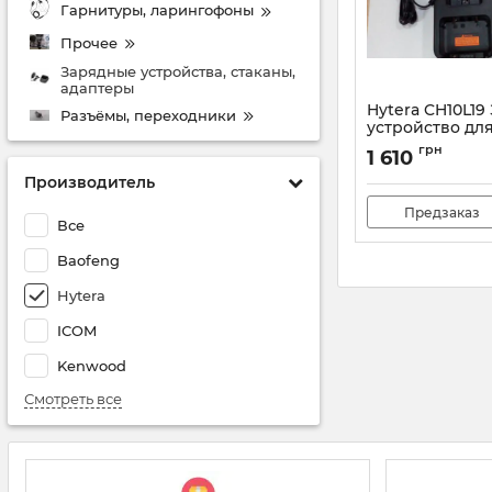
Гарнитуры, ларингофоны
Прочее
Зарядные устройства, стаканы,
адаптеры
Hytera CH10L19
Разъёмы, переходники
устройство дл
радиостанций T
грн
1 610
сетевой адапт
Производитель
Артикул:
268910969
Предзаказ
Все
Baofeng
Hytera
ICOM
Kenwood
Смотреть все