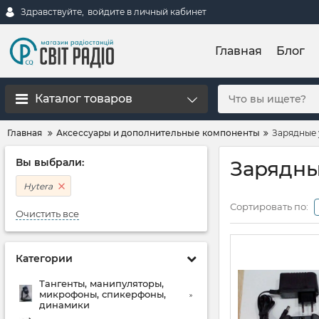
Здравствуйте,
войдите в личный кабинет
Главная
Блог
Каталог товаров
Главная
Аксессуары и дополнительные компоненты
Зарядные 
Вы выбрали:
Зарядны
Hytera
Сортировать по:
Очистить все
Категории
Тангенты, манипуляторы,
микрофоны, спикерфоны,
динамики