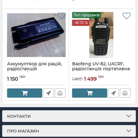
Топ продажів
-16.72 %
Аккумултяор для рацій,
Baofeng UV-82, UACRF,
радіостанцій
радіостанція портативна
Baofeng/Pofung UV-82,
Артикул:
47018839
грн
грн
UV-8
1 150
1 499
1 800
Артикул:
56521872
КОНТАКТИ
ПРО МАГАЗИН