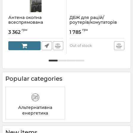
Антена окопна
ДБЖ для рацій/
всеспрямована
роутерів/комутаторів
АШДВ-150
LP-430PRO
р
грн
грн
3 362
1 785
Article:
АШДВ-150
Article:
22898
Out of stock
Popular categories
Альтернативна
енергетика
New items