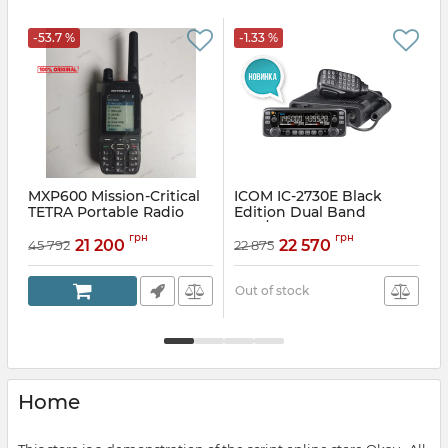
-53.7 %
-1.33 %
MXP600 Mission-Critical
ICOM IC-2730E Black
TETRA Portable Radio
Edition Dual Band
VHF/UHF transceiver
Article:
PTW952HEB
грн
грн
21 200
22 570
45 792
22 875
9
Article:
IC-2730B
Out of stock
Home