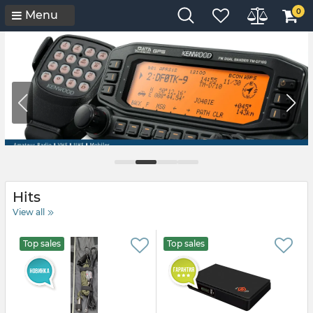
0
Menu
Hits
View all
Top sales
Top sales