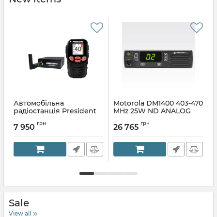
Автомобільна
Motorola DM1400 403-470
P
радіостанція President
MHz 25W ND ANALOG
A
William II
MTA504D, радиостанция
грн
грн
мобильная, аналоговая
7 950
26 765
Sale
View all