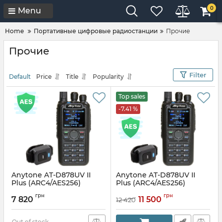
0
Menu
Home
Портативные цифровые радиостанции
Прочие
Прочие
Filter
Default
Price
Title
Popularity
Top sales
-7.41 %
Anytone AT-D878UV II
Anytone AT-D878UV II
Plus (ARC4/AES256)
Plus (ARC4/AES256)
цифрова радіостанція,
цифрова радіостанція,
грн
грн
рація
рація
7 820
11 500
12 420
Out of stock