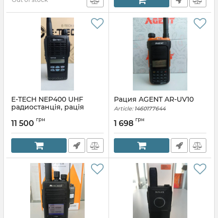
E-TECH NEP400 UHF
Рация AGENT AR-UV10
радиостанція, рація
Article:
1460177644
портативна
грн
грн
11 500
1 698