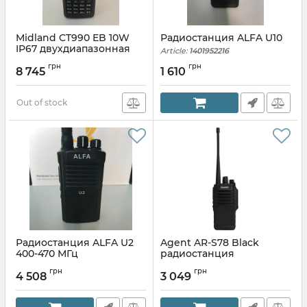
Midland CT990 EB 10W
Радиостанция ALFA U10
IP67 двухдиапазонная
Article:
1401952216
радиостанция
грн
грн
8 745
1 610
Article:
1453997851
Out of stock
Радиостанция ALFA U2
Agent AR-S78 Black
400-470 МГц
радиостанция
портативная
Article:
1395839037
грн
грн
4 508
3 049
Article:
1096261977