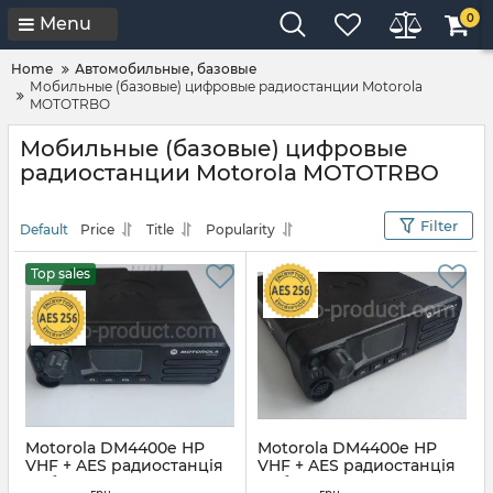
0
Menu
Home
Автомобильные, базовые
Мобильные (базовые) цифровые радиостанции Motorola
MOTOTRBO
Мобильные (базовые) цифровые
радиостанции Motorola MOTOTRBO
Filter
Default
Price
Title
Popularity
Top sales
Motorola DM4400e HP
Motorola DM4400e HP
VHF + AES радиостанція
VHF + AES радиостанція
мобільна 45 Вт + Keypad
мобільна 45 Вт + Keypad