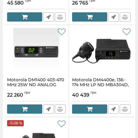
грн
грн
уценка
мобильная, аналоговая
45 580
26 765
Article:
MDM28JNN9RA2AN
Motorola DM1400 403-470
Motorola DM4400e, 136-
MHz 25W ND ANALOG
174 MHz LP ND MBA304D,
MTA504D, радиостанция
радиостанция
грн
грн
мобильная, аналоговая
цифровая, мобильная
22 260
40 439
(базовая)
Article:
437114396
Article:
MDM28QNC9VA2AN
-11.06 %