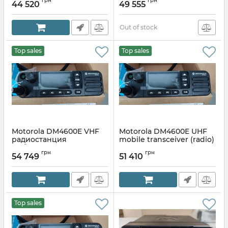
грн
грн
Mic
Mic
44 520
49 555
Out of stock
Top sales
Top sales
Motorola DM4600E VHF
Motorola DM4600E UHF
радиостанция
mobile transceiver (radio)
мобильная
грн
грн
54 749
51 410
Top sales