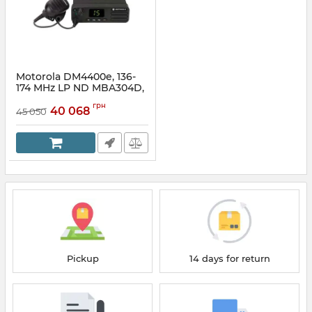
Motorola DM4400e, 136-
174 MHz LP ND MBA304D,
радиостанция
грн
цифровая, мобильная
40 068
45 050
(базовая)
Article:
304150844
Pickup
14 days for return