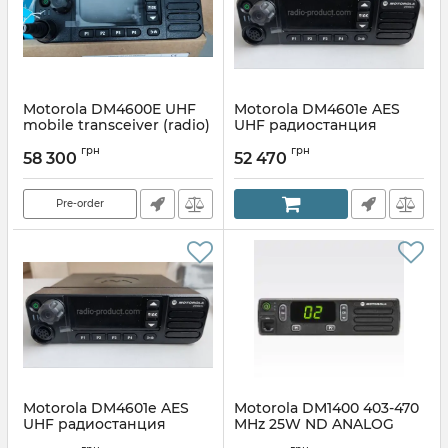
Motorola DM4600E UHF
Motorola DM4601e AES
mobile transceiver (radio)
UHF радиостанция
аналогово-цифровая,
Article:
MDM28QPN9VA2AN
грн
грн
уценка
58 300
52 470
Pre-order
Motorola DM4601e AES
Motorola DM1400 403-470
UHF радиостанция
MHz 25W ND ANALOG
аналогово-цифровая,
MTA504D, радиостанция