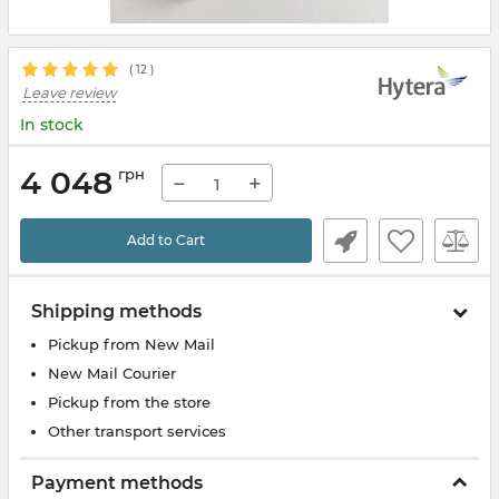
(
12
)
Leave review
In stock
4 048
грн
−
+
Add to Cart
Shipping methods
Pickup from New Mail
New Mail Courier
Pickup from the store
Other transport services
Payment methods